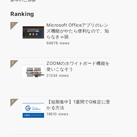
Ranking
1
Microsoft Officeアプリのレン
ズ機能がやたら便利なので、知
らなきゃ損
66978 views
2
ZOOMのホワイトボード機能を
使いこなそう
21334 views
3
【短期集中】1週間でG検定に受
かる方法
19610 views