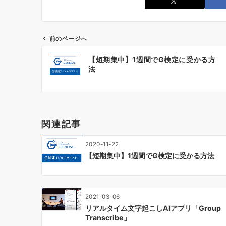
前のページへ
投
【短期集中】1週間でG検定に受かる方
稿
法
ナ
ビ
ゲ
ー
関連記事
シ
ョ
2020-11-22
ン
【短期集中】1週間でG検定に受かる方法
2021-03-06
リアルタイム文字起こしAIアプリ「Group
Transcribe」