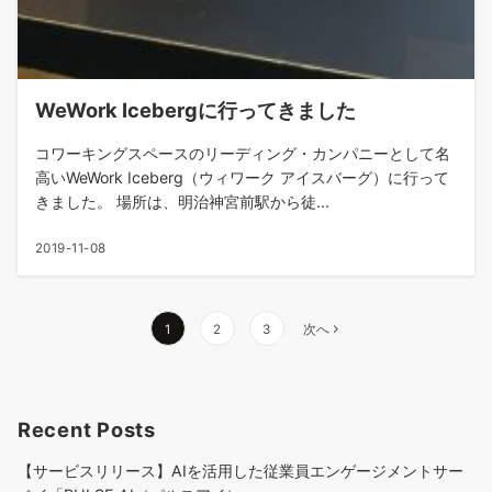
WeWork Icebergに行ってきました
コワーキングスペースのリーディング・カンパニーとして名
高いWeWork Iceberg（ウィワーク アイスバーグ）に行って
きました。 場所は、明治神宮前駅から徒...
2019-11-08
投
1
2
3
次へ
稿
の
ペ
Recent Posts
ー
ジ
【サービスリリース】AIを活用した従業員エンゲージメントサー
送