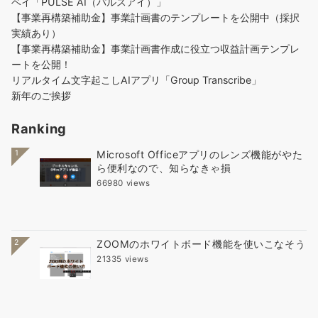
ベイ「PULSE AI（パルスアイ）」
り
【事業再構築補助金】事業計画書のテンプレートを公開中（採択
実績あり）
【事業再構築補助金】事業計画書作成に役立つ収益計画テンプレ
ートを公開！
リアルタイム文字起こしAIアプリ「Group Transcribe」
新年のご挨拶
Ranking
1
Microsoft Officeアプリのレンズ機能がやた
ら便利なので、知らなきゃ損
66980 views
2
ZOOMのホワイトボード機能を使いこなそう
21335 views