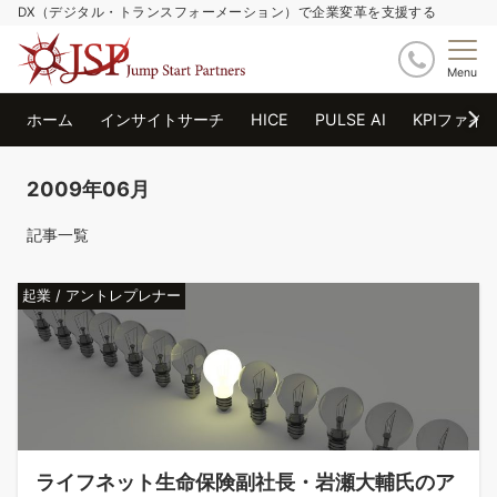
DX（デジタル・トランスフォーメーション）で企業変革を支援する
Menu
ホーム
インサイトサーチ
HICE
PULSE AI
KPIファイ
2009年06月
記事一覧
起業 / アントレプレナー
ライフネット生命保険副社長・岩瀬大輔氏のア