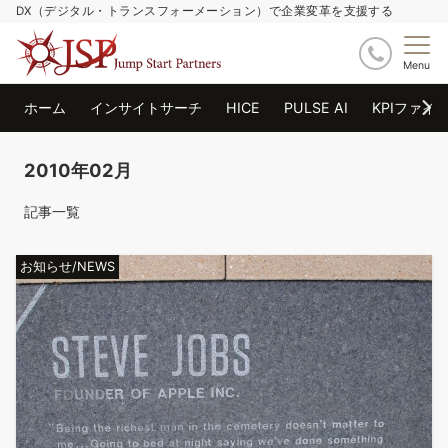
DX（デジタル・トランスフォーメーション）で企業変革を支援する
Menu
ホーム
インサイトサーチ
HICE
PULSE AI
KPIファイ
2010年02月
記事一覧
お知らせ/NEWS