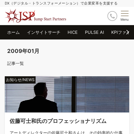
DX（デジタル・トランスフォーメーション）で企業変革を支援する
Menu
ホーム
インサイトサーチ
HICE
PULSE AI
KPIファイ
2009年01月
記事一覧
お知らせ/NEWS
佐藤可士和氏のプロフェッショナリズム
アートディレクターの佐藤可士和さんは、その効率的な仕事