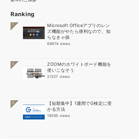
Ranking
1
Microsoft Officeアプリのレン
ズ機能がやたら便利なので、知
らなきゃ損
66974 views
2
ZOOMのホワイトボード機能を
使いこなそう
21327 views
3
【短期集中】1週間でG検定に受
かる方法
19595 views