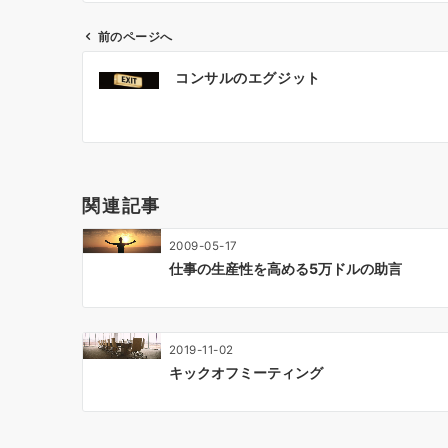
前のページへ
投
コンサルのエグジット
稿
ナ
ビ
ゲ
ー
関連記事
シ
ョ
2009-05-17
ン
仕事の生産性を高める5万ドルの助言
2019-11-02
キックオフミーティング