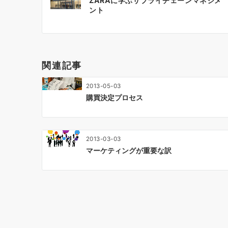
ZARAに学ぶサプライチェーンマネジメ
稿
ント
ナ
ビ
ゲ
ー
関連記事
シ
ョ
2013-05-03
ン
購買決定プロセス
2013-03-03
マーケティングが重要な訳