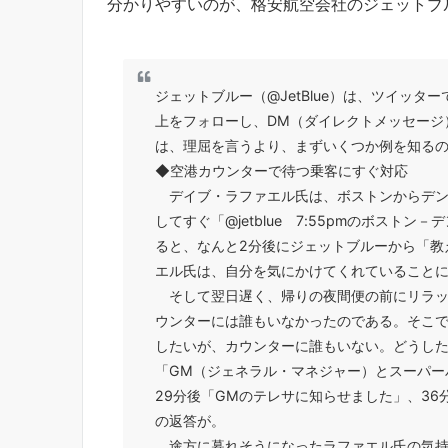
分かりやすいのが、格安航空会社のジェットブ
ジェットブルー（@JetBlue）は、ツイッタ
上をフォローし、DM（ダイレクトメッセージ
は、理屈を言うより、まずいくつか例を知る
◆空港カウンターで待つ乗客にすぐ対応
デイブ・ラファエル氏は、ボストンからデン
してすぐ「@jetblue 7:55pmのボス
ると、なんと2分後にジェットブルーから「教
エル氏は、自分を気にかけてくれていること
そして翌日遅く、帰りの夜間便の前にリラッ
ウンターには誰もいなかったのである。そこで「
したいが、カウンターに誰もいない。どうした
「GM（ジェネラル・マネジャー）とスーパー
29分後「GMのテレサに知らせました」、3
の返答が。
途方に暮れそうになったラファエル氏の気持