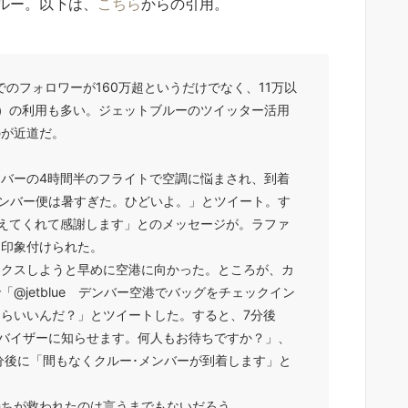
ルー。以下は、
こちら
からの引用。
ーでのフォロワーが160万超というだけでなく、11万以
）の利用も多い。ジェットブルーのツイッター活用
のが近道だ。
バーの4時間半のフライトで空調に悩まされ、到着
トン－デンバー便は暑すぎた。ひどいよ。」とツイート。す
えてくれて感謝します」とのメッセージが。ラファ
に印象付けられた。
クスしようと早めに空港に向かった。ところが、カ
@jetblue デンバー空港でバッグをチェックイン
らいいんだ？」とツイートした。すると、7分後
バイザーに知らせます。何人もお待ちですか？」、
6分後に「間もなくクルー･メンバーが到着します」と
ちが救われたのは言うまでもないだろう。