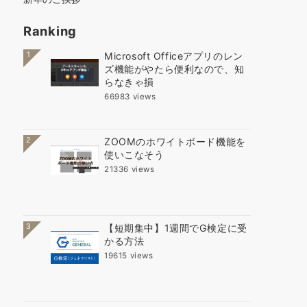
Ranking
1
Microsoft Officeアプリのレン
ズ機能がやたら便利なので、知
らなきゃ損
66983 views
2
ZOOMのホワイトボード機能を
使いこなそう
21336 views
3
【短期集中】1週間でG検定に受
かる方法
19615 views