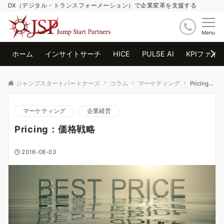
DX（デジタル・トランスフォーメーション）で企業変革を支援する
Menu
ホーム
インサイトサーチ
HICE
PULSE AI
KPIファイ
ジャンプスタートパートナーズ
コラム
マーケティング
Pricing：価格戦略
マーケティング
企業経営
Pricing：価格戦略
2016-08-03