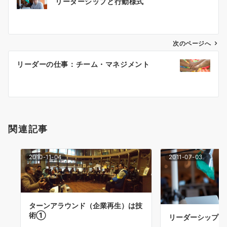
リーダーシップと行動様式
稿
ナ
ビ
ゲ
次のページへ
ー
リーダーの仕事：チーム・マネジメント
シ
ョ
ン
関連記事
2010-11-04
2011-07-03
ターンアラウンド（企業再生）は技
術①
リーダーシップと