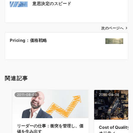
意思決定のスピード
稿
ナ
ビ
ゲ
次のページへ
ー
Pricing：価格戦略
シ
ョ
ン
関連記事
2011-08-03
2016-08-08
リーダーの仕事：衝突を管理し、価
Cost of Qual
値を生み出す
オリティ