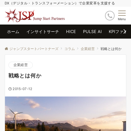
DX（デジタル・トランスフォーメーション）で企業変革を支援する
Menu
ホーム
インサイトサーチ
HICE
PULSE AI
KPIファイ
ジャンプスタートパートナーズ
コラム
企業経営
戦略とは何か
企業経営
戦略とは何か
2015-07-12