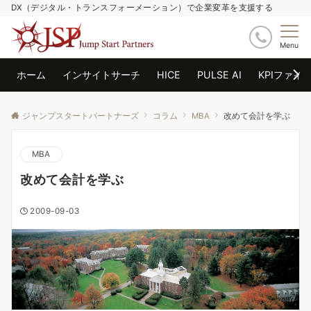
DX（デジタル・トランスフォーメーション）で企業変革を支援する
Menu
ホーム
インサイトサーチ
HICE
PULSE AI
KPIファイ
ジャンプスタートパートナーズ
コラム
MBA
改めて会計を学ぶ
MBA
改めて会計を学ぶ
2009-09-03