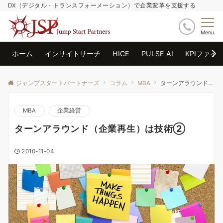
DX（デジタル・トランスフォーメーション）で企業変革を支援する
Menu
ホーム
インサイトサーチ
HICE
PULSE AI
KPIファイ
ジャンプスタートパートナーズ
コラム
MBA
ターンアラウンド（企業再生）は技術②
MBA
企業経営
ターンアラウンド（企業再生）は技術②
2010-11-04