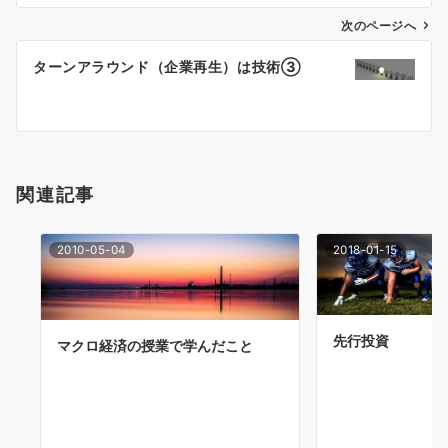
ビ
ゲ
次のページへ
ー
ターンアラウンド（企業再生）は技術③
シ
ョ
ン
関連記事
2010-05-04
2018-01-15
先行投資
マクロ経済の授業で学んだこと